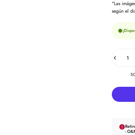
"Las imágen
según el di
¡Dispo
Cantidad
SO
Retir
- O&F