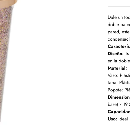
Dale un toq
doble pared
pared, este
condensació
Caracterís
Diseño:
Tra
en la dobl
Material:
Vaso: Plásti
Tapa: Plás
Popote: Plás
Dimension
base) x 19.
Capacidad
Uso:
Ideal 