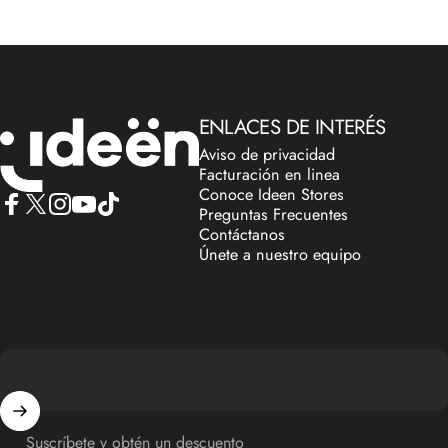
IdeenstoresMX
ENLACES DE INTERÉS
Aviso de privacidad
Facturación en linea
Conoce Ideen Stores
Preguntas Frecuentes
Facebook
X (Twitter)
Instagram
YouTube
TikTok
Contáctanos
Únete a nuestro equipo
Suscríbete y obtén un descuento