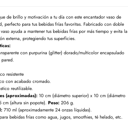
ue de brillo y motivación a tu día con este encantador vaso de
, perfecto para tus bebidas frías favoritas. Fabricado con doble
 vaso ayuda a mantener tus bebidas frías por más tiempo y evita la
n externa, protegiendo tus superficies.
ticas:
nsparente con purpurina (glitter) dorado/multicolor encapsulado
e pared.
co resistente
tico con acabado cromado.
tico reutilizable.
es (aproximadas):
10 cm (diámetro superior) x 10 cm (diámetro
5 cm (altura sin popote).
Peso:
206 g.
:
710 ml (aproximadamente 24 onzas líquidas).
para bebidas frías como agua, jugos, smoothies, té helado, etc.