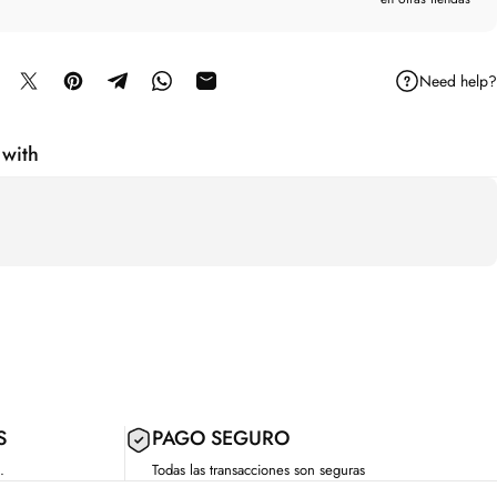
Need help?
mpartir en Facebook
Compartir en X
Guardar en Pinterest
Compartir en Telegram
Compartir en WhatsApp
Compartir por correo electrónico
 with
S
PAGO SEGURO
.
Todas las transacciones son seguras