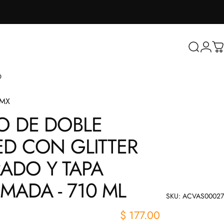
Buscar
Inicia
Ca
O
sMX
O
DE
DOBLE
ED
CON
GLITTER
RADO
Y
TAPA
OMADA
-
710
ML
SKU: ACVAS00027
$ 177.00