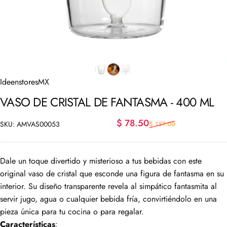
IdeenstoresMX
VASO
DE
CRISTAL
DE
FANTASMA
-
400
ML
Precio de oferta
Precio habitual
$ 78.50
SKU: AMVAS00053
$ 157.00
Dale un toque divertido y misterioso a tus bebidas con este
original vaso de cristal que esconde una figura de fantasma en su
interior. Su diseño transparente revela al simpático fantasmita al
servir jugo, agua o cualquier bebida fría, convirtiéndolo en una
pieza única para tu cocina o para regalar.
Características
: