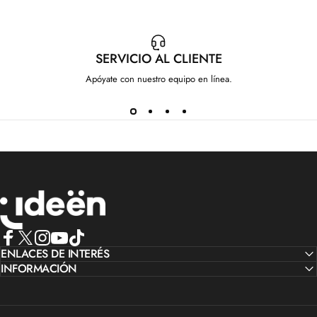
SERVICIO AL CLIENTE
Apóyate con nuestro equipo en línea.
IdeenstoresMX
Facebook
ENLACES DE INTERÉS
X (Twitter)
Instagram
YouTube
TikTok
INFORMACIÓN