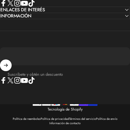
Facebook
ENLACES DE INTERÉS
X (Twitter)
Instagram
YouTube
TikTok
INFORMACIÓN
Suscríbete y obtén un descuento
Facebook
X (Twitter)
Instagram
YouTube
TikTok
Tecnología de Shopify
Política de reembolso
Política de privacidad
Términos del servicio
Política de envío
Información de contacto