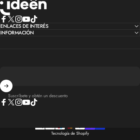
Facebook
ENLACES DE INTERÉS
X (Twitter)
Instagram
YouTube
TikTok
INFORMACIÓN
Suscríbete y obtén un descuento
Facebook
X (Twitter)
Instagram
YouTube
TikTok
Tecnología de Shopify