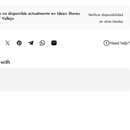
o no disponible actualmente en Ideen Stores
Verificar disponibilidad
 Vallejo
en otras tiendas
Need help?
mpartir en Facebook
Compartir en X
Guardar en Pinterest
Compartir en Telegram
Compartir en WhatsApp
Compartir por correo electrónico
 with