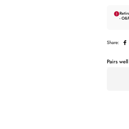
Retir
- O&F
Share:
Co
Pairs well