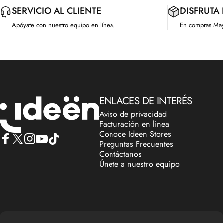
SERVICIO AL CLIENTE
DISFRUTA
Apóyate con nuestro equipo en línea.
En compras Ma
IdeenstoresMX
ENLACES DE INTERÉS
Aviso de privacidad
Facturación en linea
Conoce Ideen Stores
Preguntas Frecuentes
Facebook
X (Twitter)
Instagram
YouTube
TikTok
Contáctanos
Únete a nuestro equipo