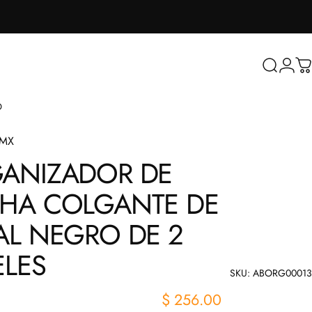
Buscar
Inicia
Ca
O
sMX
ANIZADOR
DE
HA
COLGANTE
DE
AL
NEGRO
DE
2
ELES
SKU: ABORG00013
$ 256.00