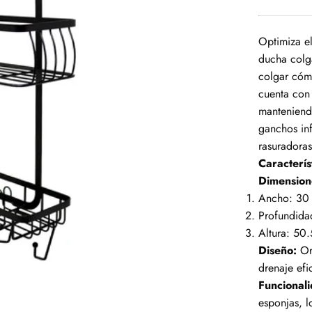
Optimiza el
ducha colg
colgar cóm
cuenta con 
manteniend
ganchos inf
rasuradora
Caracterís
Dimension
Ancho: 30
Profundida
Altura: 50
Diseño:
Org
drenaje efi
Funcional
esponjas, l