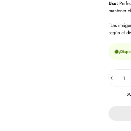
Uso:
Perfec
mantener e
"Las imágen
según el di
¡Dispo
Cantidad
SO