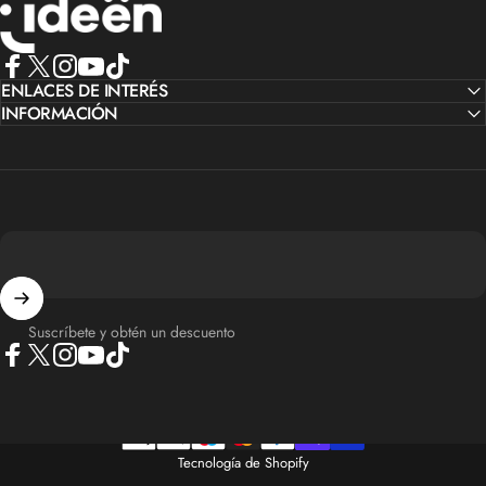
Facebook
ENLACES DE INTERÉS
X (Twitter)
Instagram
YouTube
TikTok
INFORMACIÓN
Suscríbete y obtén un descuento
Facebook
X (Twitter)
Instagram
YouTube
TikTok
Tecnología de Shopify