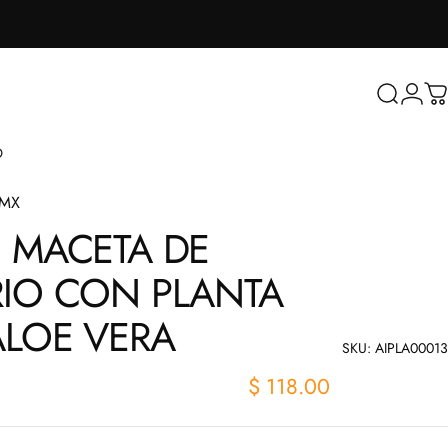
Buscar
Inicia
Ca
O
sMX
I
MACETA
DE
RIO
CON
PLANTA
ALOE
VERA
SKU: AIPLA00013
$ 118.00