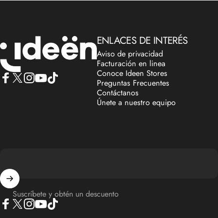
IdeenstoresMX
ENLACES DE INTERÉS
Aviso de privacidad
Facturación en linea
Conoce Ideen Stores
Preguntas Frecuentes
Facebook
X (Twitter)
Instagram
YouTube
TikTok
Contáctanos
Únete a nuestro equipo
Suscríbete y obtén un descuento
Facebook
X (Twitter)
Instagram
YouTube
TikTok