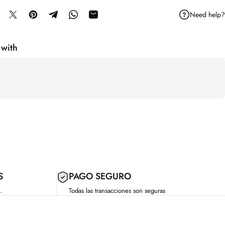
Need help?
mpartir en Facebook
Compartir en X
Guardar en Pinterest
Compartir en Telegram
Compartir en WhatsApp
Compartir por correo electrónico
 with
S
PAGO SEGURO
.
Todas las transacciones son seguras