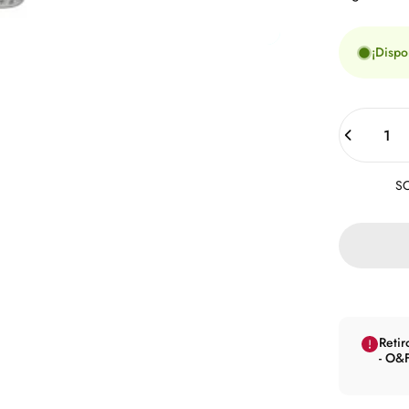
¡Dispo
Cantidad
SO
Retir
- O&F