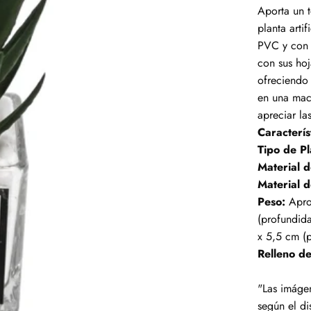
Aporta un t
planta arti
PVC y con u
con sus hoj
ofreciendo 
en una mac
apreciar las
Caracterís
Tipo de Pl
Material d
Material d
Peso:
Apro
(profundida
x 5,5 cm (p
Relleno de
"Las imágen
según el di