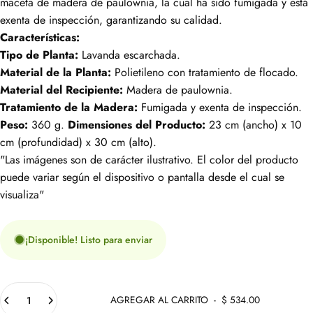
maceta de madera de paulownia, la cual ha sido fumigada y está
exenta de inspección, garantizando su calidad.
Características:
Tipo de Planta:
Lavanda escarchada.
Material de la Planta:
Polietileno con tratamiento de flocado.
Material del Recipiente:
Madera de paulownia.
Tratamiento de la Madera:
Fumigada y exenta de inspección.
Peso:
360 g.
Dimensiones del Producto:
23 cm (ancho) x 10
cm (profundidad) x 30 cm (alto).
"Las imágenes son de carácter ilustrativo. El color del producto
puede variar según el dispositivo o pantalla desde el cual se
visualiza"
¡Disponible! Listo para enviar
Cantidad
AGREGAR AL CARRITO
-
$ 534.00