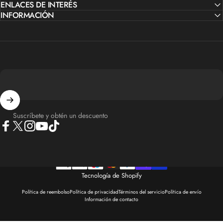
Facebook
ENLACES DE INTERÉS
X (Twitter)
Instagram
YouTube
TikTok
INFORMACIÓN
Suscríbete y obtén un descuento
Facebook
X (Twitter)
Instagram
YouTube
TikTok
Tecnología de Shopify
Política de reembolso
Política de privacidad
Términos del servicio
Política de envío
Información de contacto