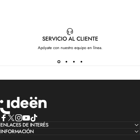
SERVICIO AL CLIENTE
Apóyate con nuestro equipo en línea.
IdeenstoresMX
Facebook
ENLACES DE INTERÉS
X (Twitter)
Instagram
YouTube
TikTok
INFORMACIÓN