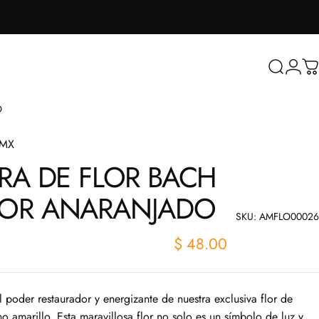
Buscar
Inicia
Ca
O
sMX
RA
DE
FLOR
BACH
OR
ANARANJADO
SKU: AMFLO00026
$ 48.00
 poder restaurador y energizante de nuestra exclusiva flor de
o amarillo. Esta maravillosa flor no solo es un símbolo de luz y