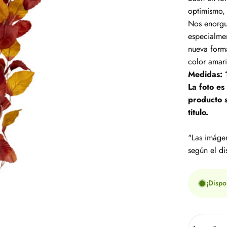
optimismo, 
Nos enorgul
especialme
nueva forma
color amari
Medidas:
La foto es
producto s
titulo.
"Las imágen
según el di
¡Dispo
Cantidad