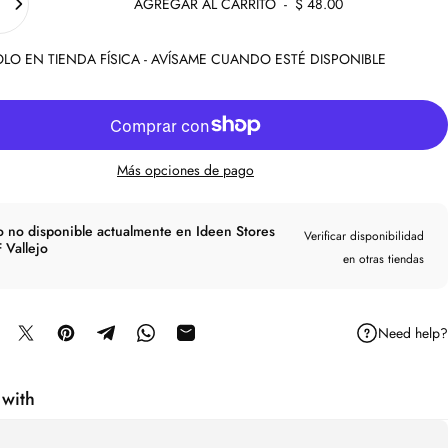
AGREGAR AL CARRITO
-
$ 48.00
LO EN TIENDA FÍSICA - AVÍSAME CUANDO ESTÉ DISPONIBLE
Más opciones de pago
o no disponible actualmente en Ideen Stores
Verificar disponibilidad
 Vallejo
en otras tiendas
Need help?
mpartir en Facebook
Compartir en X
Guardar en Pinterest
Compartir en Telegram
Compartir en WhatsApp
Compartir por correo electrónico
 with