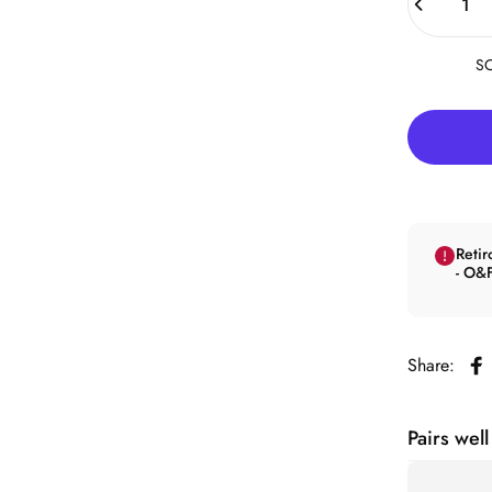
SO
Retir
- O&F
Share:
Co
Pairs well