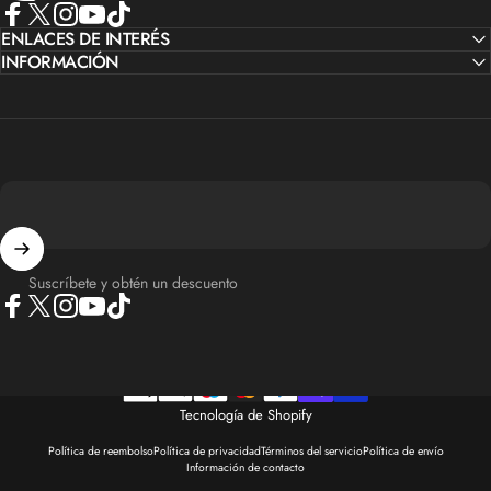
Facebook
ENLACES DE INTERÉS
X (Twitter)
Instagram
YouTube
TikTok
INFORMACIÓN
Suscríbete y obtén un descuento
Facebook
X (Twitter)
Instagram
YouTube
TikTok
Tecnología de Shopify
Política de reembolso
Política de privacidad
Términos del servicio
Política de envío
Información de contacto