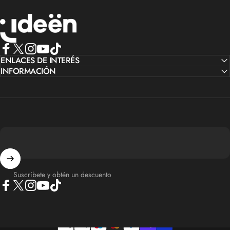
IdeenstoresMX
Facebook
ENLACES DE INTERÉS
X (Twitter)
Instagram
YouTube
TikTok
INFORMACIÓN
Suscríbete y obtén un descuento
Facebook
X (Twitter)
Instagram
YouTube
TikTok