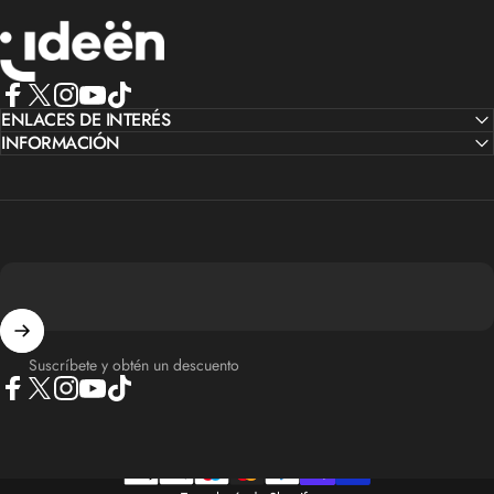
IdeenstoresMX
Facebook
ENLACES DE INTERÉS
X (Twitter)
Instagram
YouTube
TikTok
INFORMACIÓN
Suscríbete y obtén un descuento
Facebook
X (Twitter)
Instagram
YouTube
TikTok