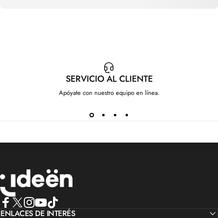
SERVICIO AL CLIENTE
Apóyate con nuestro equipo en línea.
IdeenstoresMX
Facebook
ENLACES DE INTERÉS
X (Twitter)
Instagram
YouTube
TikTok