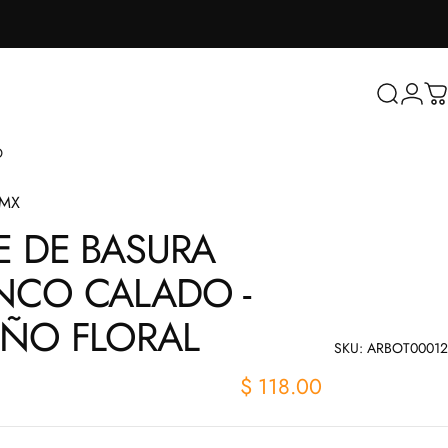
Buscar
Inicia
Ca
O
sMX
E
DE
BASURA
NCO
CALADO
-
EÑO
FLORAL
SKU: ARBOT00012
$ 118.00