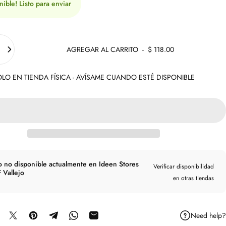
nible! Listo para enviar
AGREGAR AL CARRITO
-
$ 118.00
LO EN TIENDA FÍSICA - AVÍSAME CUANDO ESTÉ DISPONIBLE
o no disponible actualmente en Ideen Stores
Verificar disponibilidad
 Vallejo
en otras tiendas
Need help?
mpartir en Facebook
Compartir en X
Guardar en Pinterest
Compartir en Telegram
Compartir en WhatsApp
Compartir por correo electrónico