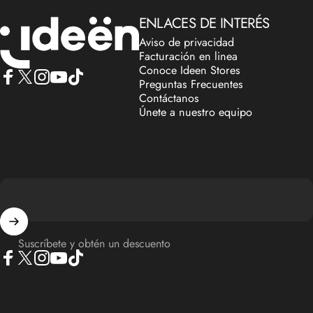
IdeenstoresMX
ENLACES DE INTERÉS
Aviso de privacidad
Facturación en linea
Conoce Ideen Stores
Preguntas Frecuentes
Facebook
X (Twitter)
Instagram
YouTube
TikTok
Contáctanos
Únete a nuestro equipo
Suscríbete y obtén un descuento
Facebook
X (Twitter)
Instagram
YouTube
TikTok