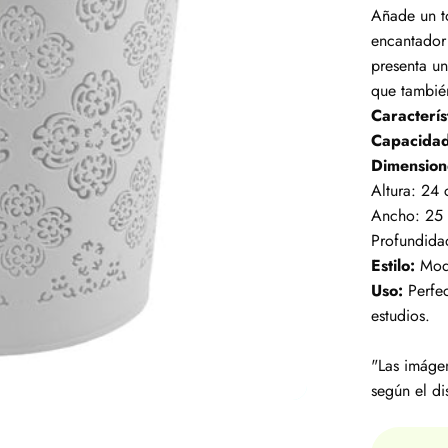
Añade un to
encantador
presenta un
que también
Caracterís
Capacidad
Dimension
Altura: 24
Ancho: 25 
Profundida
Estilo:
Mode
Uso:
Perfe
estudios.
"Las imágen
según el di