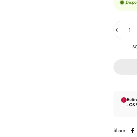
¡Dispo
Cantidad
SO
Retir
- O&F
Share:
Co