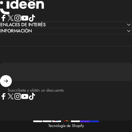
Facebook
ENLACES DE INTERÉS
X (Twitter)
Instagram
YouTube
TikTok
INFORMACIÓN
Suscríbete y obtén un descuento
Facebook
X (Twitter)
Instagram
YouTube
TikTok
Tecnología de Shopify