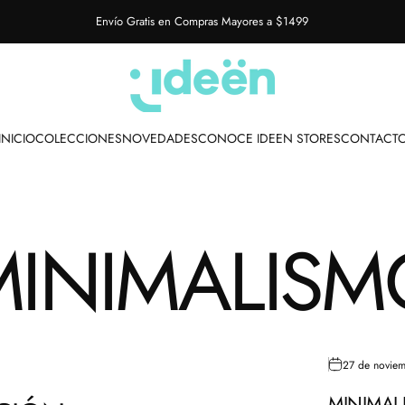
Envío Gratis en Compras Mayores a $1499
IdeenstoresMX
INICIO
COLECCIONES
NOVEDADES
CONOCE IDEEN STORES
CONTACT
INICIO
COLECCIONES
NOVEDADES
CONOCE IDEEN STORES
CONTACTO
MINIMALISM
27 de novie
MINIMALI