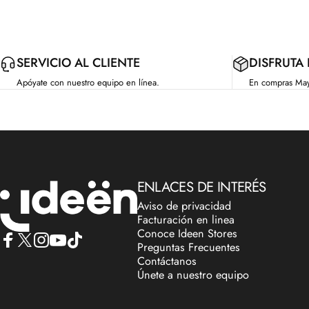
SERVICIO AL CLIENTE
DISFRUTA
Apóyate con nuestro equipo en línea.
En compras Ma
IdeenstoresMX
ENLACES DE INTERÉS
Aviso de privacidad
Facturación en linea
Conoce Ideen Stores
Preguntas Frecuentes
Facebook
X (Twitter)
Instagram
YouTube
TikTok
Contáctanos
Únete a nuestro equipo