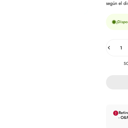
según el di
¡Dispo
Cantidad
SO
Retir
- O&F