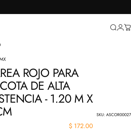
Buscar
Inicia
Ca
O
sMX
REA
ROJO
PARA
COTA
DE
ALTA
ISTENCIA
-
1.20
M
X
CM
SKU: ASCOR00027
$ 172.00