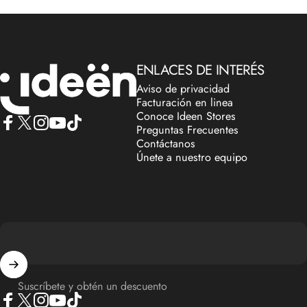
IdeenstoresMX
ENLACES DE INTERÉS
Aviso de privacidad
Facturación en linea
Conoce Ideen Stores
Preguntas Frecuentes
Facebook
X (Twitter)
Instagram
YouTube
TikTok
Contáctanos
Únete a nuestro equipo
Suscríbete y obtén un descuento