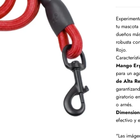
Experiment
tu mascota 
dueños más
robusta co
Rojo.
Característi
Mango Erg
para un ag
de Alta Re
garantizan
giratorio e
o arnés.
Dimension
efectivo y 
"Las imágen