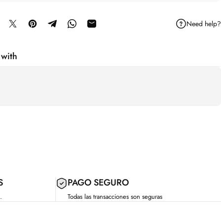
Need help?
mpartir en Facebook
Compartir en X
Guardar en Pinterest
Compartir en Telegram
Compartir en WhatsApp
Compartir por correo electrónico
 with
S
PAGO SEGURO
.
Todas las transacciones son seguras