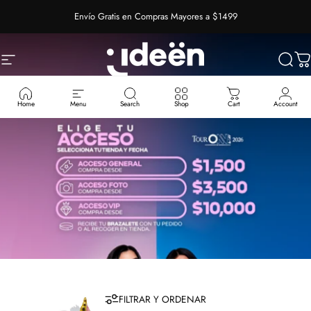
Ir directamente al contenido
Envío Gratis en Compras Mayores a $1499
Navegación
IdeenstoresMX
Busca
Ca
Home
Menu
Search
Shop
Cart
Account
FILTRAR Y ORDENAR