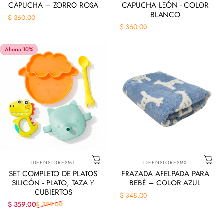
CAPUCHA – ZORRO ROSA
CAPUCHA LEÓN - COLOR
BLANCO
$ 360.00
$ 360.00
Ahorra 10%
Marca:
Marca:
IDEENSTORESMX
IDEENSTORESMX
SET COMPLETO DE PLATOS
FRAZADA AFELPADA PARA
SILICÓN - PLATO, TAZA Y
BEBÉ – COLOR AZUL
CUBIERTOS
$ 348.00
$ 359.00
$ 399.00
Precio de oferta
Precio habitual