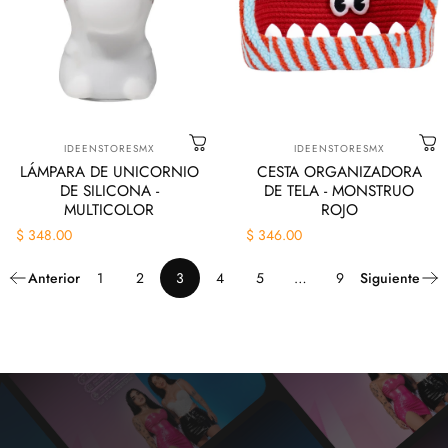
Marca:
Marca:
IDEENSTORESMX
IDEENSTORESMX
LÁMPARA DE UNICORNIO
CESTA ORGANIZADORA
DE SILICONA -
DE TELA - MONSTRUO
MULTICOLOR
ROJO
$ 348.00
$ 346.00
Anterior
1
2
3
4
5
…
9
Siguiente