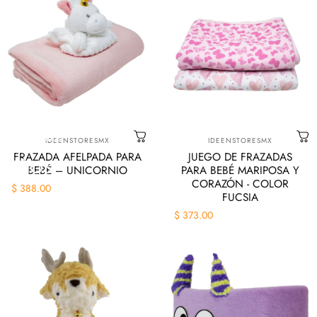
Marca:
Marca:
Tienda
Niños
IDEENSTORESMX
IDEENSTORESMX
FRAZADA AFELPADA PARA
JUEGO DE FRAZADAS
NIÑOS
BEBÉ – UNICORNIO
PARA BEBÉ MARIPOSA Y
CORAZÓN - COLOR
$ 388.00
FUCSIA
$ 373.00