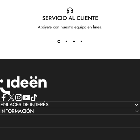
SERVICIO AL CLIENTE
Apóyate con nuestro equipo en línea.
IdeenstoresMX
Facebook
ENLACES DE INTERÉS
X (Twitter)
Instagram
YouTube
TikTok
INFORMACIÓN