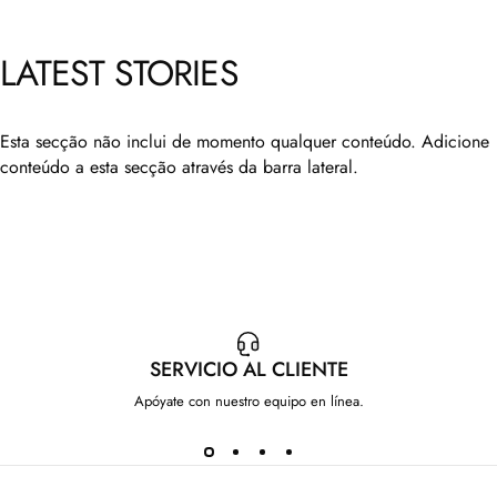
PROMOTORA
DE
MULTINIVEL
LATEST
STORIES
22 de mayo de 2024
por
Brayan Perea
Esta secção não inclui de momento qualquer conteúdo. Adicione
conteúdo a esta secção através da barra lateral.
SERVICIO AL CLIENTE
Apóyate con nuestro equipo en línea.